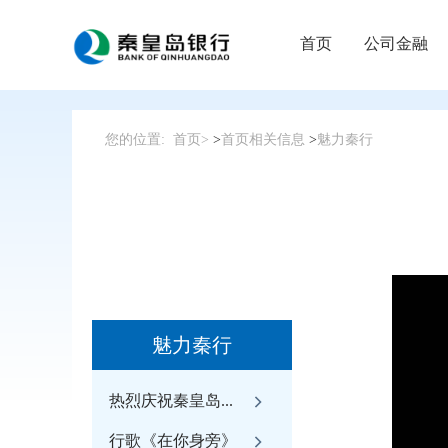
首页
公司金融
您的位置:
首页>
>
首页相关信息
>
魅力秦行
魅力秦行
热烈庆祝秦皇岛...
行歌《在你身旁》