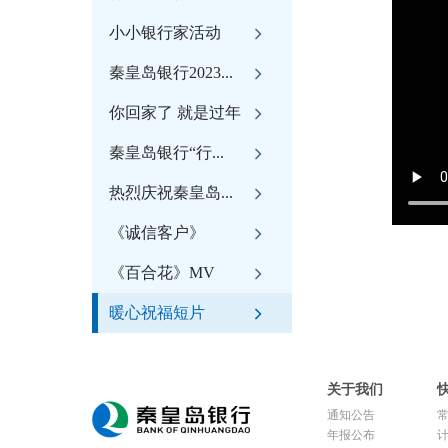
小小银行家活动
秦皇岛银行2023...
你回家了 就是过年
秦皇岛银行“行...
热烈庆祝秦皇岛...
《诚信客户》
《百合花》MV
暖心祝福短片
关于我们
通知公告
年报公布